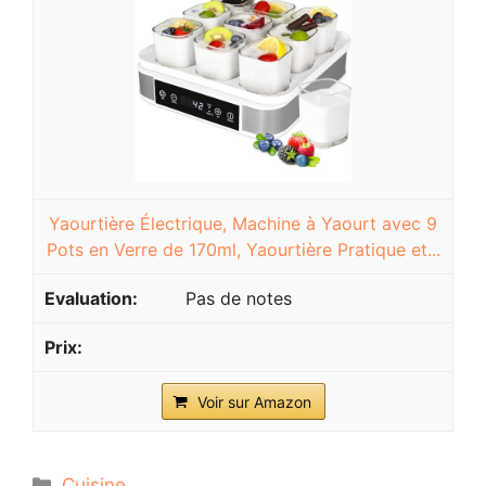
Yaourtière Électrique, Machine à Yaourt avec 9
Pots en Verre de 170ml, Yaourtière Pratique et...
Pas de notes
Voir sur Amazon
Catégories
Cuisine