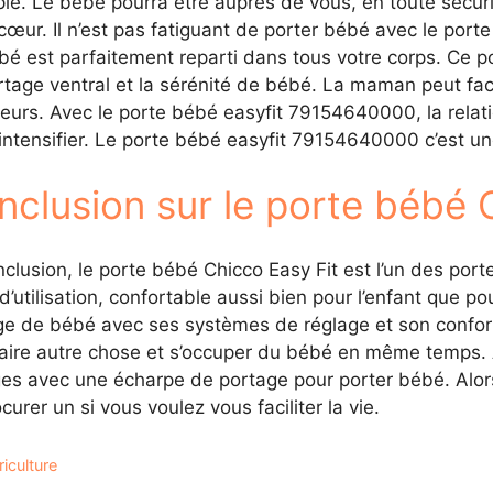
le. Le bébé pourra être auprès de vous, en toute sécur
cœur. Il n’est pas fatiguant de porter bébé avec le por
é est parfaitement reparti dans tous votre corps. Ce p
tage ventral et la sérénité de bébé. La maman peut faci
leurs. Avec le porte bébé easyfit 79154640000, la re
intensifier. Le porte bébé easyfit 79154640000 c’est u
nclusion sur le porte bébé 
clusion, le porte bébé Chicco Easy Fit est l’un des por
 d’utilisation, confortable aussi bien pour l’enfant que pour
e de bébé avec ses systèmes de réglage et son confort. 
aire autre chose et s’occuper du bébé en même temps. A
es avec une écharpe de portage pour porter bébé. Alors
curer un si vous voulez vous faciliter la vie.
égories
iculture