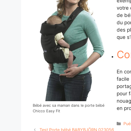
exemp
votre 
de béb
du por
des p
que s’
Co
En con
facile
portag
pour f
nouag
Bébé avec sa maman dans le porte bébé
en pro
Chicco Easy Fit
Cat
Puér
Test Porte bébé BABYBJÖRN 023056