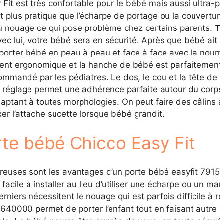
it est très confortable pour le bébé mais aussi ultra-p
 plus pratique que l’écharpe de portage ou la couvertu
 nouage ce qui pose problème chez certains parents. T
. Avec lui, votre bébé sera en sécurité. Après que bébé ai
porter bébé en peau à peau et face à face avec la nourri
ment ergonomique et la hanche de bébé est parfaitement 
commandé par les pédiatres. Le dos, le cou et la tête 
réglage permet une adhérence parfaite autour du corps d
daptant à toutes morphologies. On peut faire des câlins
er l’attache sucette lorsque bébé grandit.
te bébé Chicco Easy Fit
uses sont les avantages d’un porte bébé easyfit 79154640
 facile à installer au lieu d’utiliser une écharpe ou un 
rniers nécessitent le nouage qui est parfois difficile à r
640000 permet de porter l’enfant tout en faisant autre