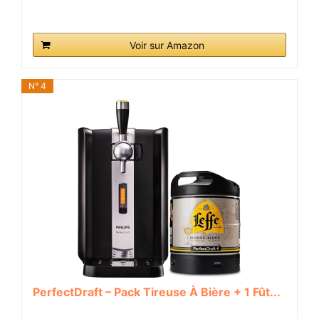
Voir sur Amazon
N° 4
PerfectDraft – Pack Tireuse À Bière + 1 Fût...