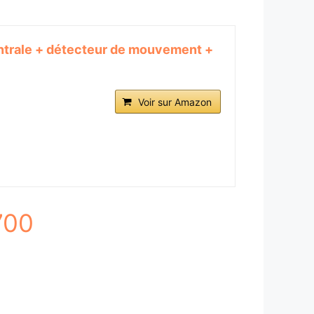
ntrale + détecteur de mouvement +
Voir sur Amazon
700