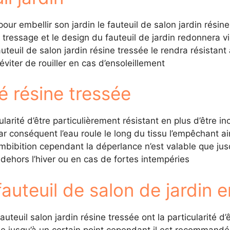
 pour embellir son jardin le fauteuil de salon jardin rés
u tressage et le design du fauteuil de jardin redonnera 
auteuil de salon jardin résine tressée le rendra résistan
viter de rouiller en cas d’ensoleillement
é résine tressée
ularité d’être particulièrement résistant en plus d’être
ar conséquent l’eau roule le long du tissu l’empêchant ain
mbibition cependant la déperlance n’est valable que jusq
 dehors l’hiver ou en cas de fortes intempéries
auteuil de salon de jardin e
auteuil salon jardin résine tressée ont la particularité d
e jusqu’à un certain point cependant il est recommandé