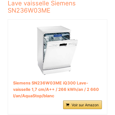
Lave vaisselle Siemens
SN236W03ME
Siemens SN236W03ME iQ300 Lave-
vaisselle 1,7 cm/A++ / 266 kWh/an / 2 660
l/an/AquaStop/blanc
Voir sur Amazon