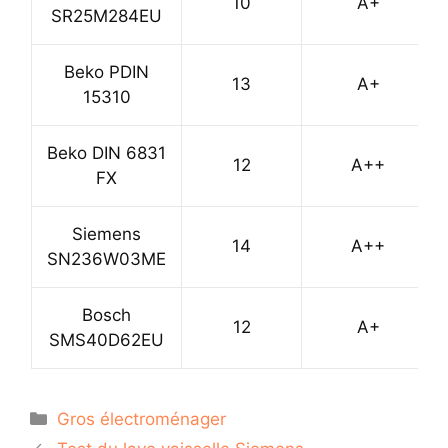
10
A+
SR25M284EU
Beko PDIN
13
A+
15310
Beko DIN 6831
12
A++
FX
Siemens
14
A++
SN236W03ME
Bosch
12
A+
SMS40D62EU
Catégories
Gros électroménager