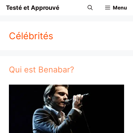
Aller
Testé et Approuvé
Menu
au
contenu
Célébrités
Qui est Benabar?