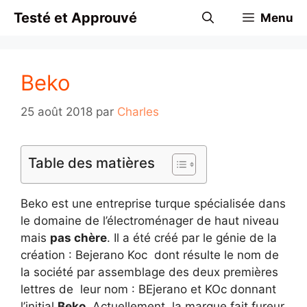
Aller
Testé et Approuvé
Menu
au
contenu
Beko
25 août 2018
par
Charles
Table des matières
Beko est une entreprise turque spécialisée dans
le domaine de l’électroménager de haut niveau
mais
pas chère
. Il a été créé par le génie de la
création : Bejerano Koc dont résulte le nom de
la société par assemblage des deux premières
lettres de leur nom : BEjerano et KOc donnant
l’initial
Beko
. Actuellement, la marque fait fureur